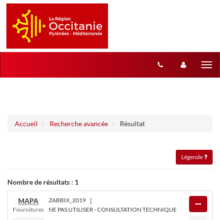
Aller au menu
Aller au contenu
Tog
nav
Accueil
Recherche avancée
Résultat
Légende
Nombre de résultats :
1
MAPA
ZABBIX_2019
|
Fournitures
NE PAS UTILISER - CONSULTATION TECHNIQUE