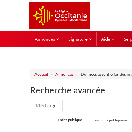
Aller au menu
Aller au contenu
Annonces
Signature
Aide
Se 
Accueil
Annonces
Données essentielles des m
Recherche avancée
Télécharger
Entité publique